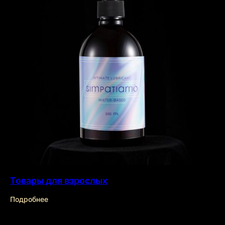
sales@kurantyprint.ru
+7(843)204-15-15
НОРМАТИВНАЯ ДОКУМЕНТАЦИЯ
ООО «
КУРАНТЫ
»
ОГРН 1101690048822
ИНН 1660143688
Товары для взрослых
Подробнее