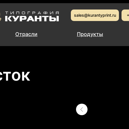
sales@kurantyprint.ru
sales@kurantyprint.ru
+
+
Отрасли
Отрасли
Продукты
Продукты
сток