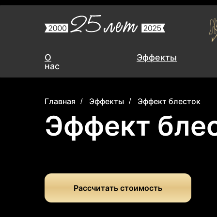
О
О
Эффекты
Эффекты
нас
нас
Главная
Эффекты
Эффект блесток
/
/
Эффект бле
Рассчитать стоимость