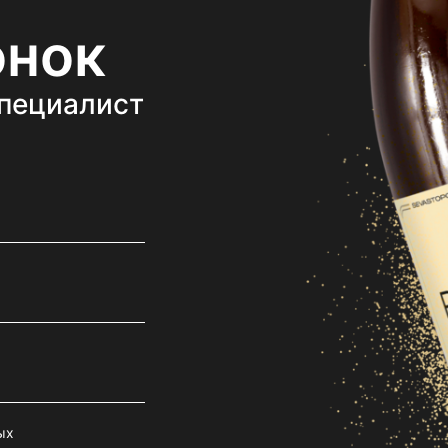
онок
специалист
ых