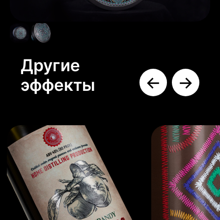
Имитация винного
Имитация
материала
вышитого узора
Подробнее →
Подробнее →