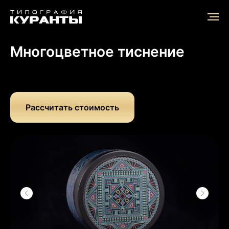
Главная
/
Эффекты
/
Многослойное тиснение
Многоцветное тиснение
Рассчитать стоимость
Другие
←
→
эффекты