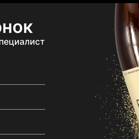
онок
специалист