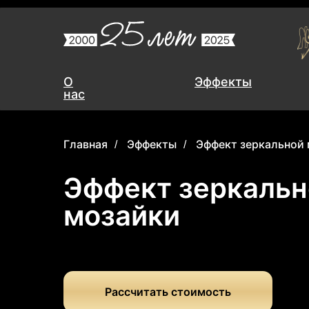
О
О
Эффекты
Эффекты
нас
нас
Главная
Эффекты
Эффект зеркальной
/
/
Эффект зеркальн
мозайки
Рассчитать стоимость