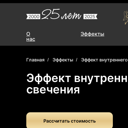
О
О
Эффекты
Эффекты
нас
нас
Главная
Эффекты
Эффект внутреннего
/
/
Эффект внутренн
свечения
Рассчитать стоимость