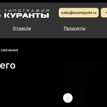
sales@kurantyprint.ru
sales@kurantyprint.ru
+
+
Отрасли
Отрасли
Продукты
Продукты
 свечения
его