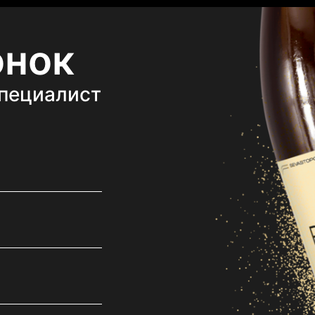
онок
специалист