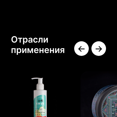
sales@kurantyprint.ru
+7(843)204-15-15
НОРМАТИВНАЯ ДОКУМЕНТАЦИЯ
ООО «
КУРАНТЫ
»
ОГРН 1101690048822
ИНН 1660143688