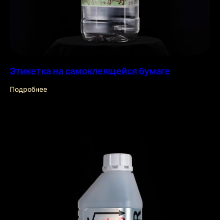
Отрасли
←
→
применения
Этикетка на самоклеящейся бумаге
Подробнее
Товары для дома
Товары для
Косметика и
здоровья
парфюмерия
Подробнее →
Подробнее →
Подробнее →