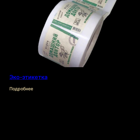
sales@kurantyprint.ru
+7(843)204-15-15
Эко-этикетка
НОРМАТИВНАЯ ДОКУМЕНТАЦИЯ
Подробнее
ООО «
КУРАНТЫ
»
ОГРН 1101690048822
ИНН 1660143688