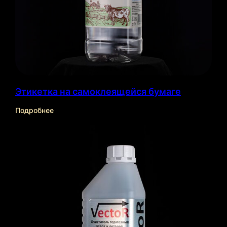
Отрасли
←
→
применения
Этикетка на самоклеящейся бумаге
Подробнее
Товары для дома
Товары для
Косметика и
здоровья
парфюмерия
Подробнее →
Подробнее →
Подробнее →