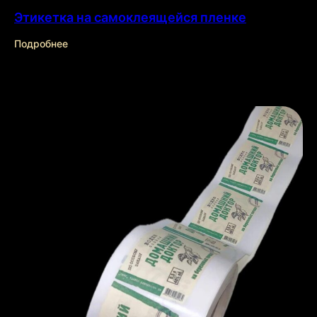
Этикетка на самоклеящейся пленке
Подробнее
О нас
Эффекты
Отрасли
Продукты
Технологии
Контакты
sales@kurantyprint.ru
+7(843)204-15-15